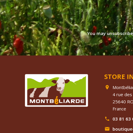
You may unsubscribe 
STORE 
Montbélia

4 rue des
25640 R
France
03 81 63 

boutique
