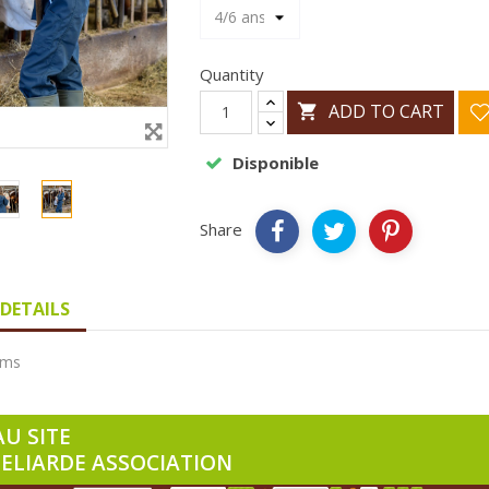
Quantity
ADD TO CART

Disponible
Share
DETAILS
ems
AU SITE
LIARDE ASSOCIATION