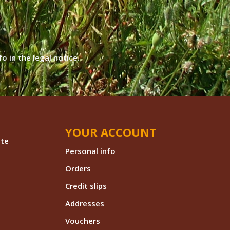
 in the legal notice.
YOUR ACCOUNT
nte
Personal info
Orders
Credit slips
Addresses
Vouchers