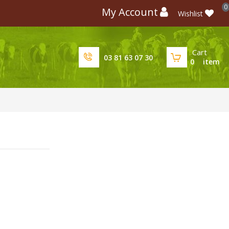
0
My Account
Wishlist
Cart
03 81 63 07 30
0
item