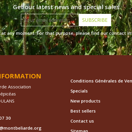
Get our latest news and special sales
SUBSCRIBE
at any moment. For that purpose, please find our contact info
INFORMATION
Conditions Générales de Ve
rde Association
Specials
 épicéas
OULANS
New products
Best sellers
07 30
Contact us
@montbeliarde.org
Sitemap