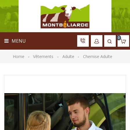
ACCUEIL
MENU
VÊTEMENTS
MATÉRIEL
LIBRAIRIE
0
MENU
JOUETS
ACCESSOIRES
Home
Vêtements
Adulte
Chemise Adulte
PANNEAU
D'ÉLEVAGE
ARBRE
GÉNÉALOGIQUE