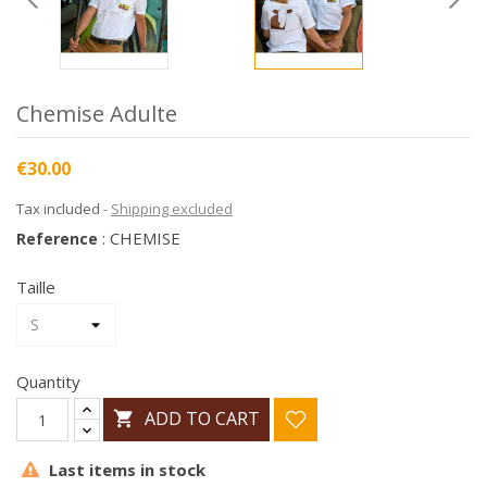
Chemise Adulte
€30.00
Tax included
Shipping excluded
CHEMISE
Reference
:
Taille
Quantity
ADD TO CART

Last items in stock