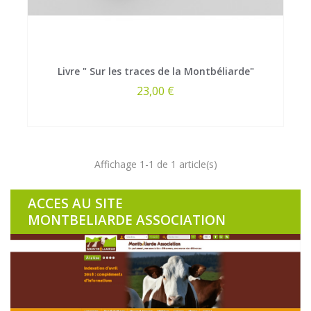
Livre " Sur les traces de la Montbéliarde"
Prix
23,00 €
Affichage 1-1 de 1 article(s)
ACCES AU SITE
MONTBELIARDE ASSOCIATION