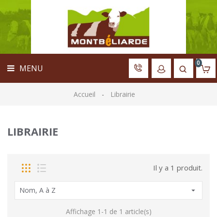
ACCUEIL
MENU
VÊTEMENTS
MATÉRIEL
LIBRAIRIE
0
MENU
JOUETS
ACCESSOIRES
Accueil
Librairie
PANNEAU
D'ÉLEVAGE
LIBRAIRIE
ARBRE
GÉNÉALOGIQUE
Il y a 1 produit.
Nom, A à Z

Affichage 1-1 de 1 article(s)