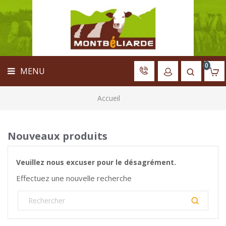
ACCUEIL
MENU
VÊTEMENTS
MATÉRIEL
LIBRAIRIE
0
MENU
JOUETS
ACCESSOIRES
Accueil
PANNEAU
D'ÉLEVAGE
Nouveaux produits
ARBRE
GÉNÉALOGIQUE
Veuillez nous excuser pour le désagrément.
Effectuez une nouvelle recherche