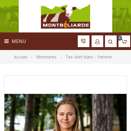
ACCUEIL
MENU
VÊTEMENTS
MATÉRIEL
LIBRAIRIE
0
MENU
JOUETS
ACCESSOIRES
Accueil
Vêtements
Tee-shirt blanc - Femme
PANNEAU
D'ÉLEVAGE
ARBRE
GÉNÉALOGIQUE